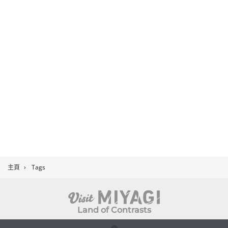
主頁
›
Tags
Land of Contrasts