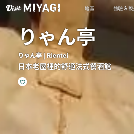
地區
體驗 & 
りゃん亭
りゃん亭 | Rientei
日本老屋裡的舒適法式餐酒館