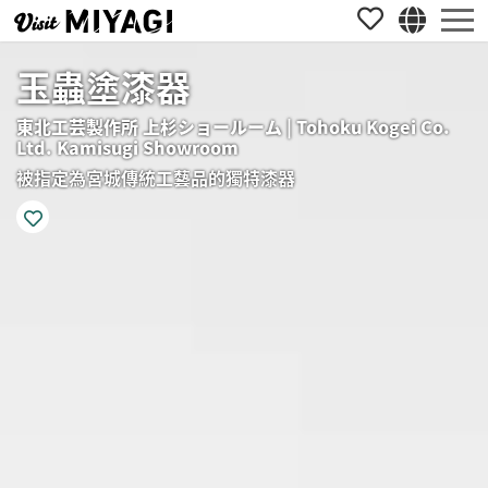
玉蟲塗漆器
東北工芸製作所 上杉ショールーム | Tohoku Kogei Co.
Ltd. Kamisugi Showroom
被指定為宮城傳統工藝品的獨特漆器