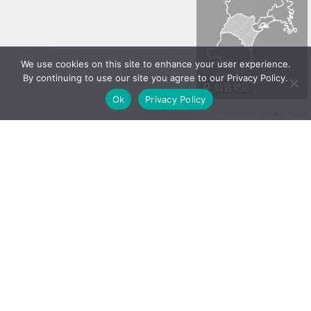
We use cookies on this site to enhance your user experience.
By continuing to use our site you agree to our Privacy Policy.
仙台地區
Ok
Privacy Policy
Photo by Tohoku Kogei
Justin Velgus
作者
日本國內有很多地方都以漆器聞名，但一般人很難