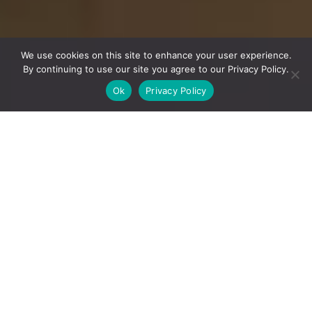
We use cookies on this site to enhance your user experience.
By continuing to use our site you agree to our Privacy Policy.
Ok
Privacy Policy
熱氣蒸騰的天然溫泉、療癒人心的可愛動物、咖啡飄香的
休閒設施……遊客可以在宮城找到成千上萬種放鬆身心的方
式。
宮城縣內有著許多特色各異溫泉鄉，絕對能滿足每個人的
不同需求。有些溫泉旅館還會提供「日歸溫泉」的服務，
意即不用住宿也能享受它們的溫泉。說到動物，宮城東部
外海有一座堪稱「貓奴天國」的
貓島
，南部的藏王山區還
有一座
狐狸村
，能讓您近距離接觸毛茸茸的可愛狐狸。
除了溫泉和動物，宮城縣內還有能夠欣賞蔚藍海景的
購物