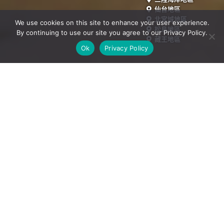
仙台地區
北宮城地區
We use cookies on this site to enhance your user experience.
松島地區
By continuing to use our site you agree to our Privacy Policy.
藏王地區
Ok
Privacy Policy